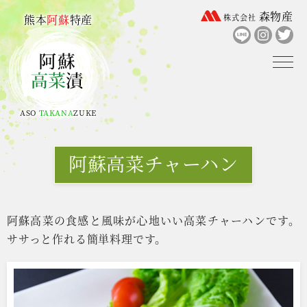
森物産
熊本
阿蘇
特産
株式会社
ASO
TAKANA
ZUKE
阿蘇高菜チャーハン
阿蘇高菜の食感と風味が心地いい高菜チャーハンです。
ササっと作れる簡単料理です。