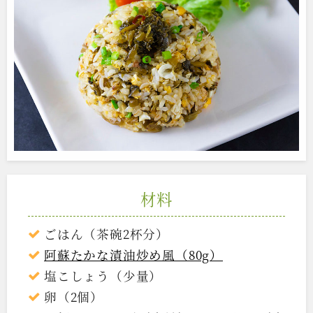
材料
ごはん（茶碗2杯分）
阿蘇たかな漬油炒め風（80g）
塩こしょう（少量）
卵（2個）