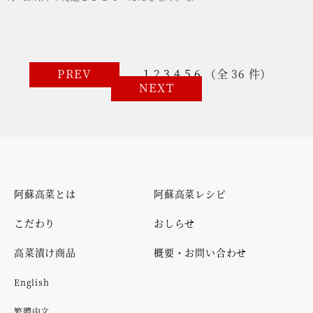
PREV
1
2
3
4
5
6
（全 36 件）
NEXT
阿蘇高菜とは
阿蘇高菜レシピ
こだわり
おしらせ
高菜漬け商品
概要・お問い合わせ
English
繁體中文