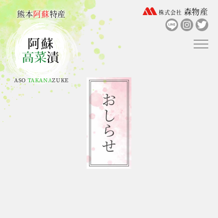
森物産
熊本
阿蘇
特産
株式会社
ASO
TAKANA
ZUKE
おしらせ